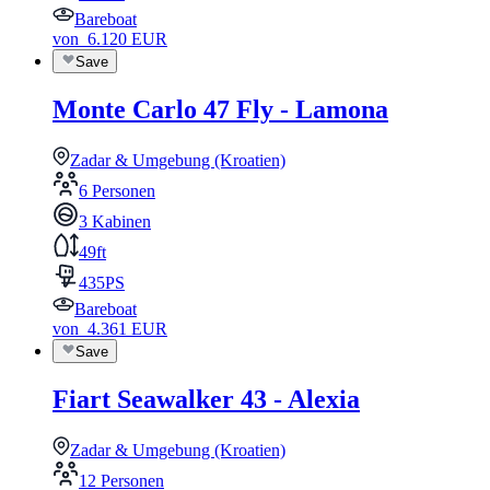
Bareboat
von
6.120
EUR
Save
Monte Carlo 47 Fly - Lamona
Zadar & Umgebung (Kroatien)
6 Personen
3 Kabinen
49ft
435PS
Bareboat
von
4.361
EUR
Save
Fiart Seawalker 43 - Alexia
Zadar & Umgebung (Kroatien)
12 Personen