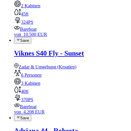
2 Kabinen
45ft
324PS
Bareboat
von
10.500
EUR
Save
Viknes S40 Fly - Sunset
Zadar & Umgebung (Kroatien)
6 Personen
3 Kabinen
40ft
370PS
Bareboat
von
4.208
EUR
Save
Adriana 44 - Roberta