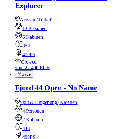
Explorer
Aegean (Türkei)
12 Personen
6 Kabinen
85ft
400PS
Crewed
von
22.400
EUR
Save
Fjord 44 Open - No Name
Split & Umgebung (Kroatien)
4 Personen
2 Kabinen
44ft
480PS