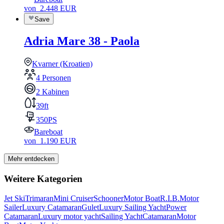
von
2.448
EUR
Save
Adria Mare 38 - Paola
Kvarner (Kroatien)
4 Personen
2 Kabinen
39ft
350PS
Bareboat
von
1.190
EUR
Mehr entdecken
Weitere Kategorien
Jet Ski
Trimaran
Mini Cruiser
Schooner
Motor Boat
R.I.B.
Motor
Sailer
Luxury Catamaran
Gulet
Luxury Sailing Yacht
Power
Catamaran
Luxury motor yacht
Sailing Yacht
Catamaran
Motor