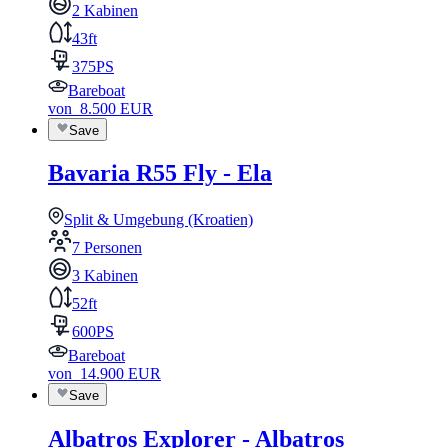
2 Kabinen
43ft
375PS
Bareboat
von
8.500
EUR
Save
Bavaria R55 Fly - Ela
Split & Umgebung (Kroatien)
7 Personen
3 Kabinen
52ft
600PS
Bareboat
von
14.900
EUR
Save
Albatros Explorer - Albatros