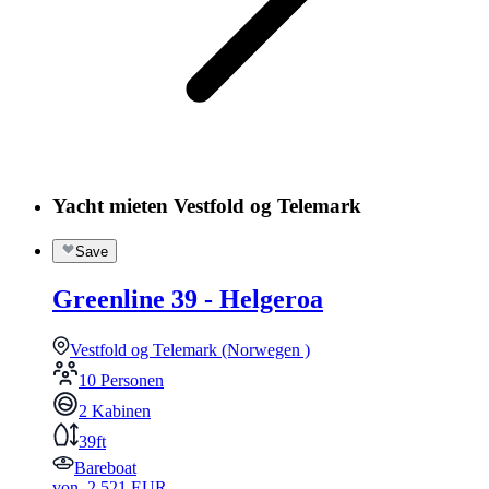
Yacht mieten Vestfold og Telemark
Save
Greenline 39 - Helgeroa
Vestfold og Telemark (Norwegen )
10 Personen
2 Kabinen
39ft
Bareboat
von
2.521
EUR