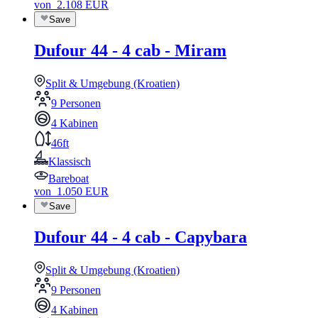
von
2.108
EUR
Save
Dufour 44 - 4 cab - Miram
Split & Umgebung (Kroatien)
9 Personen
4 Kabinen
46ft
Klassisch
Bareboat
von
1.050
EUR
Save
Dufour 44 - 4 cab - Capybara
Split & Umgebung (Kroatien)
9 Personen
4 Kabinen