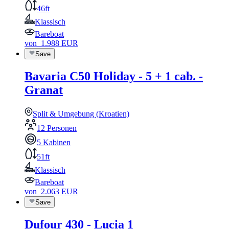
46ft
Klassisch
Bareboat
von
1.988
EUR
Save
Bavaria C50 Holiday - 5 + 1 cab. -
Granat
Split & Umgebung (Kroatien)
12 Personen
5 Kabinen
51ft
Klassisch
Bareboat
von
2.063
EUR
Save
Dufour 430 - Lucia 1