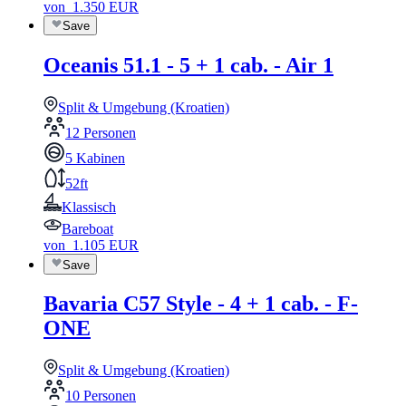
von
1.350
EUR
Save
Oceanis 51.1 - 5 + 1 cab. - Air 1
Split & Umgebung (Kroatien)
12 Personen
5 Kabinen
52ft
Klassisch
Bareboat
von
1.105
EUR
Save
Bavaria C57 Style - 4 + 1 cab. - F-
ONE
Split & Umgebung (Kroatien)
10 Personen