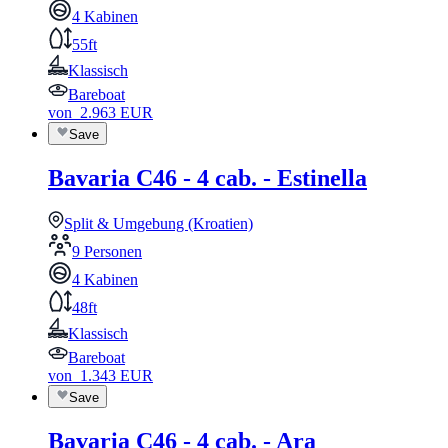
4 Kabinen
55ft
Klassisch
Bareboat
von
2.963
EUR
Save
Bavaria C46 - 4 cab. - Estinella
Split & Umgebung (Kroatien)
9 Personen
4 Kabinen
48ft
Klassisch
Bareboat
von
1.343
EUR
Save
Bavaria C46 - 4 cab. - Ara