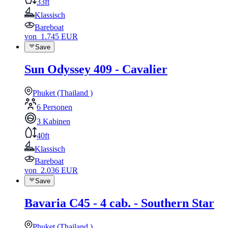
33ft
Klassisch
Bareboat
von
1.745
EUR
Save
Sun Odyssey 409 - Cavalier
Phuket (Thailand )
6 Personen
3 Kabinen
40ft
Klassisch
Bareboat
von
2.036
EUR
Save
Bavaria C45 - 4 cab. - Southern Star
Phuket (Thailand )