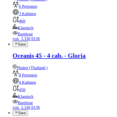
6 Personen
3 Kabinen
46ft
Klassisch
Bareboat
von
3.330
EUR
Save
Oceanis 45 - 4 cab. - Gloria
Phuket (Thailand )
8 Personen
4 Kabinen
45ft
Klassisch
Bareboat
von
3.330
EUR
Save