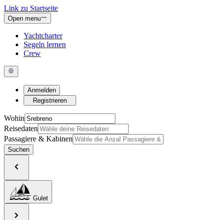
Link zu Startseite
Open menu
Yachtcharter
Segeln lernen
Crew
Anmelden
Registrieren
Wohin
Reisedaten
Passagiere & Kabinen
Suchen
Gulet