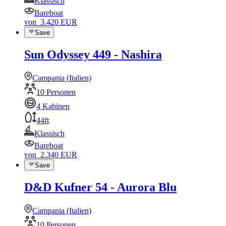
Klassisch
Bareboat
von
3.420
EUR
Save
Sun Odyssey 449 - Nashira
Campania (Italien)
10 Personen
4 Kabinen
44ft
Klassisch
Bareboat
von
2.340
EUR
Save
D&D Kufner 54 - Aurora Blu
Campania (Italien)
10 Personen