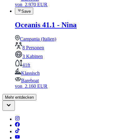
von
2.970
EUR
Save
Oceanis 41.1 - Nina
Campania (Italien)
8 Personen
3 Kabinen
41ft
Klassisch
Bareboat
von
2.160
EUR
Mehr entdecken