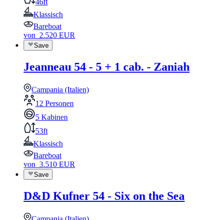
46ft
Klassisch
Bareboat
von
2.520
EUR
Save
Jeanneau 54 - 5 + 1 cab. - Zaniah
Campania (Italien)
12 Personen
5 Kabinen
53ft
Klassisch
Bareboat
von
3.510
EUR
Save
D&D Kufner 54 - Six on the Sea
Campania (Italien)