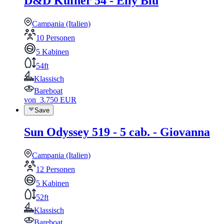
D&D Kufner 54 - Elly Blu
Campania (Italien)
10 Personen
5 Kabinen
54ft
Klassisch
Bareboat
von
3.750
EUR
Save
Sun Odyssey 519 - 5 cab. - Giovanna
Campania (Italien)
12 Personen
5 Kabinen
52ft
Klassisch
Bareboat