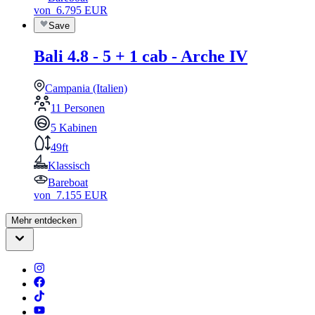
von
6.795
EUR
Save
Bali 4.8 - 5 + 1 cab - Arche IV
Campania (Italien)
11 Personen
5 Kabinen
49ft
Klassisch
Bareboat
von
7.155
EUR
Mehr entdecken