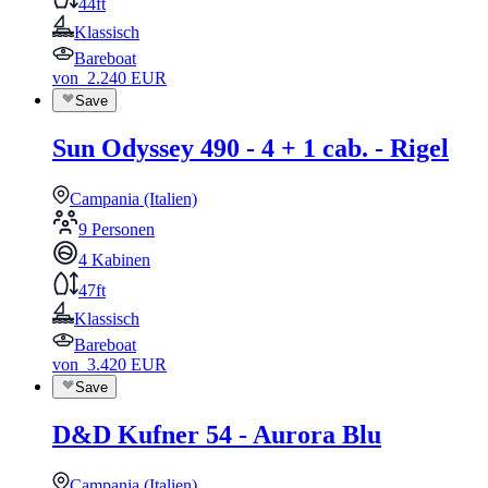
44ft
Klassisch
Bareboat
von
2.240
EUR
Save
Sun Odyssey 490 - 4 + 1 cab. - Rigel
Campania (Italien)
9 Personen
4 Kabinen
47ft
Klassisch
Bareboat
von
3.420
EUR
Save
D&D Kufner 54 - Aurora Blu
Campania (Italien)