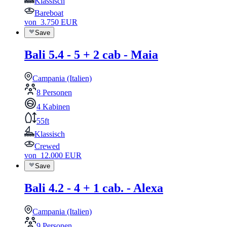
Klassisch
Bareboat
von
3.750
EUR
Save
Bali 5.4 - 5 + 2 cab - Maia
Campania (Italien)
8 Personen
4 Kabinen
55ft
Klassisch
Crewed
von
12.000
EUR
Save
Bali 4.2 - 4 + 1 cab. - Alexa
Campania (Italien)
9 Personen