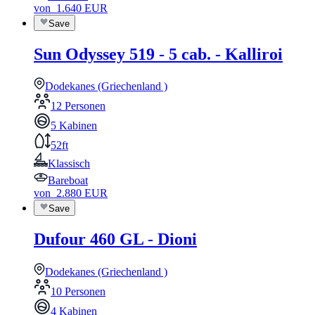
von
1.640
EUR
Save
Sun Odyssey 519 - 5 cab. - Kalliroi
Dodekanes (Griechenland )
12 Personen
5 Kabinen
52ft
Klassisch
Bareboat
von
2.880
EUR
Save
Dufour 460 GL - Dioni
Dodekanes (Griechenland )
10 Personen
4 Kabinen