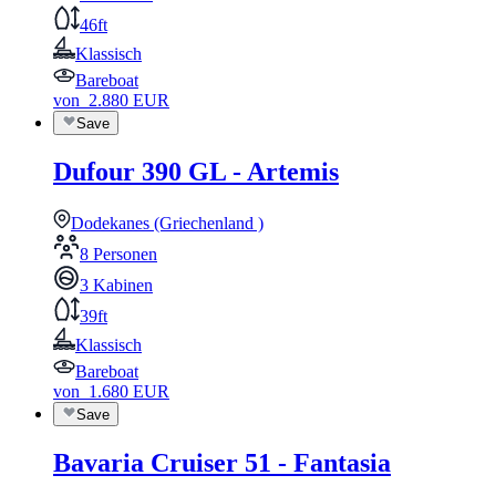
46ft
Klassisch
Bareboat
von
2.880
EUR
Save
Dufour 390 GL - Artemis
Dodekanes (Griechenland )
8 Personen
3 Kabinen
39ft
Klassisch
Bareboat
von
1.680
EUR
Save
Bavaria Cruiser 51 - Fantasia