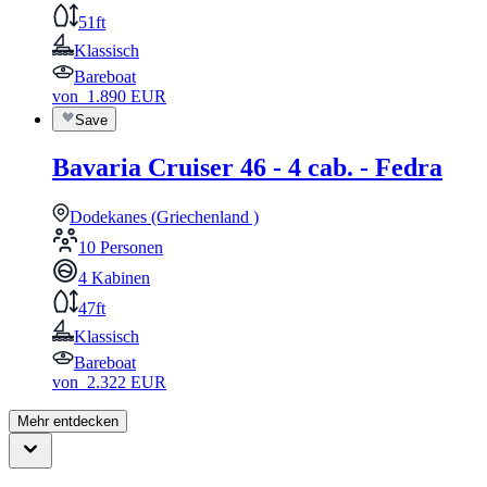
51ft
Klassisch
Bareboat
von
1.890
EUR
Save
Bavaria Cruiser 46 - 4 cab. - Fedra
Dodekanes (Griechenland )
10 Personen
4 Kabinen
47ft
Klassisch
Bareboat
von
2.322
EUR
Mehr entdecken