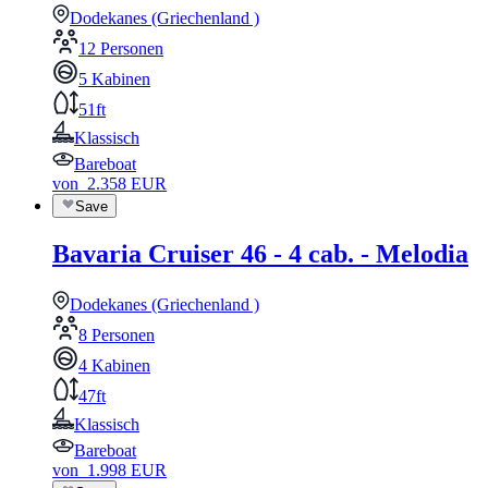
Dodekanes (Griechenland )
12 Personen
5 Kabinen
51ft
Klassisch
Bareboat
von
2.358
EUR
Save
Bavaria Cruiser 46 - 4 cab. - Melodia
Dodekanes (Griechenland )
8 Personen
4 Kabinen
47ft
Klassisch
Bareboat
von
1.998
EUR