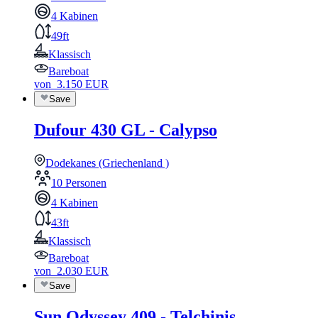
4 Kabinen
49ft
Klassisch
Bareboat
von
3.150
EUR
Save
Dufour 430 GL - Calypso
Dodekanes (Griechenland )
10 Personen
4 Kabinen
43ft
Klassisch
Bareboat
von
2.030
EUR
Save
Sun Odyssey 409 - Telchinis