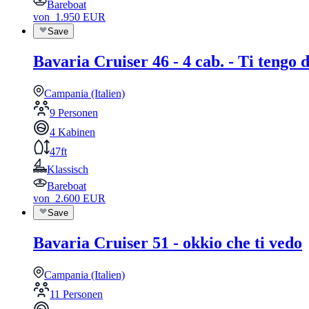
Bareboat
von
1.950
EUR
Save
Bavaria Cruiser 46 - 4 cab. - Ti tengo 
Campania (Italien)
9 Personen
4 Kabinen
47ft
Klassisch
Bareboat
von
2.600
EUR
Save
Bavaria Cruiser 51 - okkio che ti vedo
Campania (Italien)
11 Personen