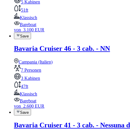
5 Kabinen
51ft
Klassisch
Bareboat
von
3.100
EUR
Save
Bavaria Cruiser 46 - 3 cab. - NN
Campania (Italien)
7 Personen
3 Kabinen
47ft
Klassisch
Bareboat
von
2.600
EUR
Save
Bavaria Cruiser 41 - 3 cab. - Nessuna d