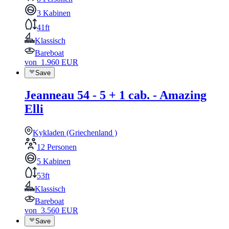
3 Kabinen
41ft
Klassisch
Bareboat
von
1.960
EUR
Save
Jeanneau 54 - 5 + 1 cab. - Amazing
Elli
Kykladen (Griechenland )
12 Personen
5 Kabinen
53ft
Klassisch
Bareboat
von
3.560
EUR
Save