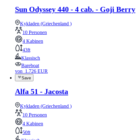
Sun Odyssey 440 - 4 cab. - Goji Berry
Kykladen (Griechenland )
10 Personen
4 Kabinen
43ft
Klassisch
Bareboat
von
1.726
EUR
Save
Alfa 51 - Jacosta
Kykladen (Griechenland )
10 Personen
4 Kabinen
50ft