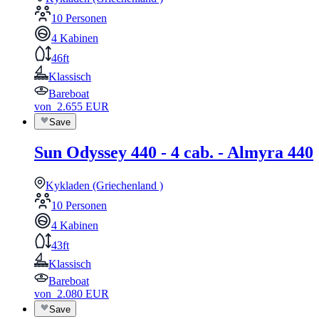
10 Personen
4 Kabinen
46ft
Klassisch
Bareboat
von
2.655
EUR
Save
Sun Odyssey 440 - 4 cab. - Almyra 440
Kykladen (Griechenland )
10 Personen
4 Kabinen
43ft
Klassisch
Bareboat
von
2.080
EUR
Save