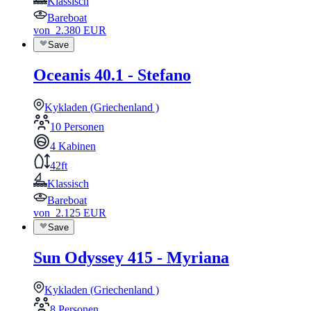
Klassisch
Bareboat
von
2.380
EUR
Save
Oceanis 40.1 - Stefano
Kykladen (Griechenland )
10 Personen
4 Kabinen
42ft
Klassisch
Bareboat
von
2.125
EUR
Save
Sun Odyssey 415 - Myriana
Kykladen (Griechenland )
8 Personen