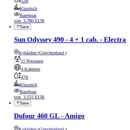
52ft
Klassisch
Bareboat
von
3.780
EUR
Save
Sun Odyssey 490 - 4 + 1 cab. - Electra
Kykladen (Griechenland )
11 Personen
4 Kabinen
47ft
Klassisch
Bareboat
von
3.555
EUR
Save
Dufour 460 GL - Amigo
Kykladen (Griechenland )