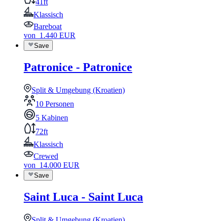
41ft
Klassisch
Bareboat
von
1.440
EUR
Save
Patronice - Patronice
Split & Umgebung (Kroatien)
10 Personen
5 Kabinen
72ft
Klassisch
Crewed
von
14.000
EUR
Save
Saint Luca - Saint Luca
Split & Umgebung (Kroatien)