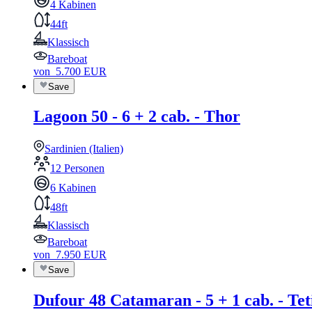
4 Kabinen
44ft
Klassisch
Bareboat
von
5.700
EUR
Save
Lagoon 50 - 6 + 2 cab. - Thor
Sardinien (Italien)
12 Personen
6 Kabinen
48ft
Klassisch
Bareboat
von
7.950
EUR
Save
Dufour 48 Catamaran - 5 + 1 cab. - Tet