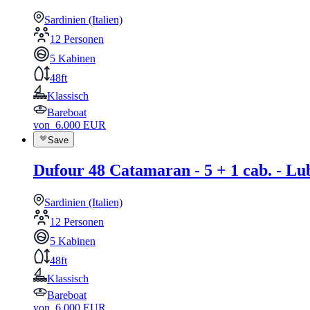
Sardinien (Italien)
12 Personen
5 Kabinen
48ft
Klassisch
Bareboat
von
6.000
EUR
Save
Dufour 48 Catamaran - 5 + 1 cab. - Lu
Sardinien (Italien)
12 Personen
5 Kabinen
48ft
Klassisch
Bareboat
von
6.000
EUR