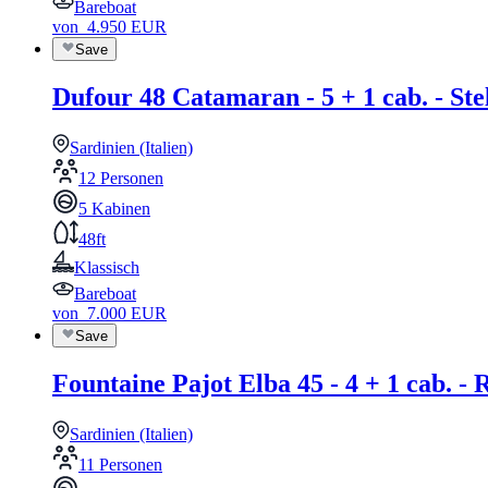
Bareboat
von
4.950
EUR
Save
Dufour 48 Catamaran - 5 + 1 cab. - Ste
Sardinien (Italien)
12 Personen
5 Kabinen
48ft
Klassisch
Bareboat
von
7.000
EUR
Save
Fountaine Pajot Elba 45 - 4 + 1 cab. - 
Sardinien (Italien)
11 Personen