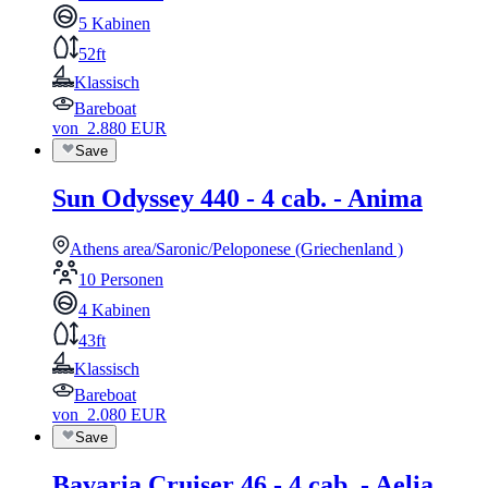
5 Kabinen
52ft
Klassisch
Bareboat
von
2.880
EUR
Save
Sun Odyssey 440 - 4 cab. - Anima
Athens area/Saronic/Peloponese (Griechenland )
10 Personen
4 Kabinen
43ft
Klassisch
Bareboat
von
2.080
EUR
Save
Bavaria Cruiser 46 - 4 cab. - Aelia