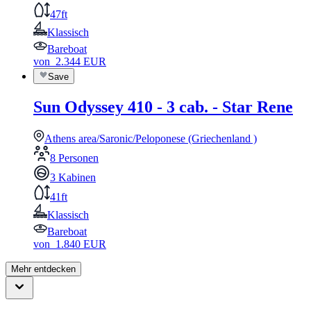
47ft
Klassisch
Bareboat
von
2.344
EUR
Save
Sun Odyssey 410 - 3 cab. - Star Rene
Athens area/Saronic/Peloponese (Griechenland )
8 Personen
3 Kabinen
41ft
Klassisch
Bareboat
von
1.840
EUR
Mehr entdecken