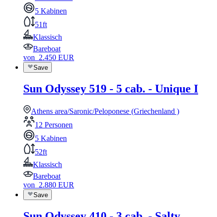
5 Kabinen
51ft
Klassisch
Bareboat
von
2.450
EUR
Save
Sun Odyssey 519 - 5 cab. - Unique I
Athens area/Saronic/Peloponese (Griechenland )
12 Personen
5 Kabinen
52ft
Klassisch
Bareboat
von
2.880
EUR
Save
Sun Odyssey 410 - 3 cab. - Salty