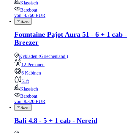
Klassisch
Bareboat
von
4.760
EUR
Save
Fountaine Pajot Aura 51 - 6 + 1 cab -
Breezer
Kykladen (Griechenland )
12 Personen
6 Kabinen
51ft
Klassisch
Bareboat
von
8.320
EUR
Save
Bali 4.8 - 5 + 1 cab - Nereid