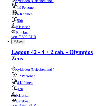
Kykladen (Griechenland )
13 Personen
6 Kabinen
50ft
Klassisch
Bareboat
von
7.800
EUR
Save
Lagoon 42 - 4 + 2 cab. - Olympios
Zeus
Kykladen (Griechenland )
12 Personen
4 Kabinen
42ft
Klassisch
Bareboat
von
3.995
EUR