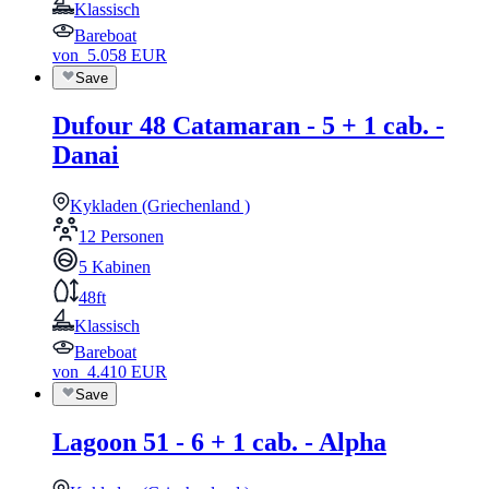
Klassisch
Bareboat
von
5.058
EUR
Save
Dufour 48 Catamaran - 5 + 1 cab. -
Danai
Kykladen (Griechenland )
12 Personen
5 Kabinen
48ft
Klassisch
Bareboat
von
4.410
EUR
Save
Lagoon 51 - 6 + 1 cab. - Alpha