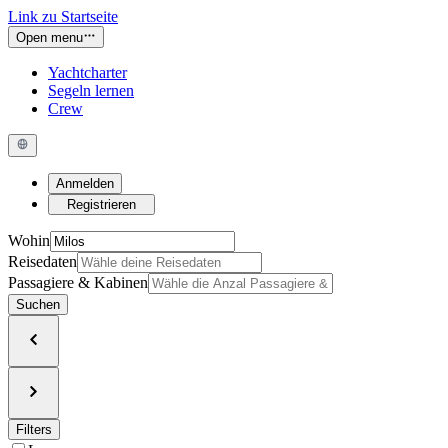
Link zu Startseite
Open menu
Yachtcharter
Segeln lernen
Crew
Anmelden
Registrieren
Wohin
Reisedaten
Passagiere & Kabinen
Suchen
Filters