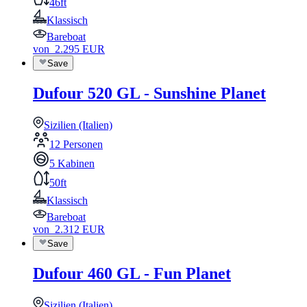
46ft
Klassisch
Bareboat
von
2.295
EUR
Save
Dufour 520 GL - Sunshine Planet
Sizilien (Italien)
12 Personen
5 Kabinen
50ft
Klassisch
Bareboat
von
2.312
EUR
Save
Dufour 460 GL - Fun Planet
Sizilien (Italien)