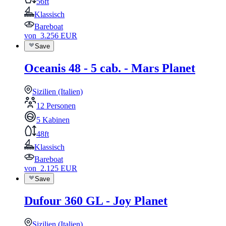
56ft
Klassisch
Bareboat
von
3.256
EUR
Save
Oceanis 48 - 5 cab. - Mars Planet
Sizilien (Italien)
12 Personen
5 Kabinen
48ft
Klassisch
Bareboat
von
2.125
EUR
Save
Dufour 360 GL - Joy Planet
Sizilien (Italien)