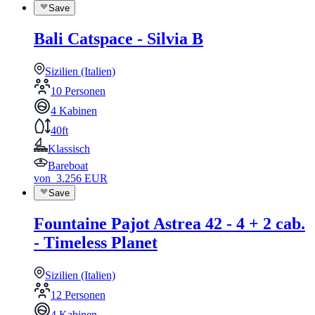
Save
Bali Catspace - Silvia B
Sizilien (Italien)
10 Personen
4 Kabinen
40ft
Klassisch
Bareboat
von
3.256
EUR
Save
Fountaine Pajot Astrea 42 - 4 + 2 cab.
- Timeless Planet
Sizilien (Italien)
12 Personen
4 Kabinen