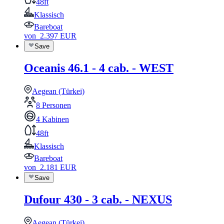
48ft
Klassisch
Bareboat
von
2.397
EUR
Save
Oceanis 46.1 - 4 cab. - WEST
Aegean (Türkei)
8 Personen
4 Kabinen
48ft
Klassisch
Bareboat
von
2.181
EUR
Save
Dufour 430 - 3 cab. - NEXUS
Aegean (Türkei)