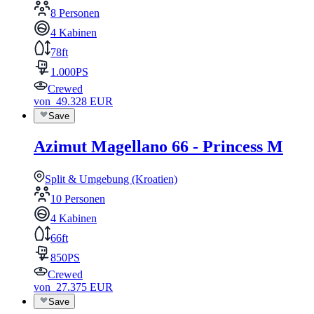
8 Personen
4 Kabinen
78ft
1.000PS
Crewed
von
49.328
EUR
Save
Azimut Magellano 66 - Princess M
Split & Umgebung (Kroatien)
10 Personen
4 Kabinen
66ft
850PS
Crewed
von
27.375
EUR
Save