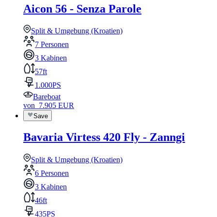
Aicon 56 - Senza Parole
Split & Umgebung (Kroatien)
7 Personen
3 Kabinen
57ft
1.000PS
Bareboat
von
7.905
EUR
Save
Bavaria Virtess 420 Fly - Zanngi
Split & Umgebung (Kroatien)
6 Personen
3 Kabinen
46ft
435PS