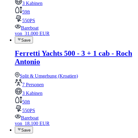
3 Kabinen
59ft
550PS
Bareboat
von
31.000
EUR
Save
Ferretti Yachts 500 - 3 + 1 cab - Roch
Antonio
Split & Umgebung (Kroatien)
7 Personen
3 Kabinen
50ft
550PS
Bareboat
von
18.100
EUR
Save