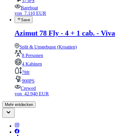
575PS
Bareboat
von
7.110
EUR
Save
Azimut 78 Fly - 4 + 1 cab. - Viva
Split & Umgebung (Kroatien)
8 Personen
4 Kabinen
78ft
900PS
Crewed
von
42.940
EUR
Mehr entdecken