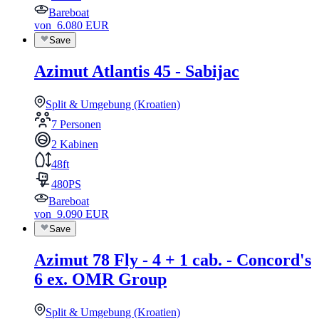
Bareboat
von
6.080
EUR
Save
Azimut Atlantis 45 - Sabijac
Split & Umgebung (Kroatien)
7 Personen
2 Kabinen
48ft
480PS
Bareboat
von
9.090
EUR
Save
Azimut 78 Fly - 4 + 1 cab. - Concord's
6 ex. OMR Group
Split & Umgebung (Kroatien)