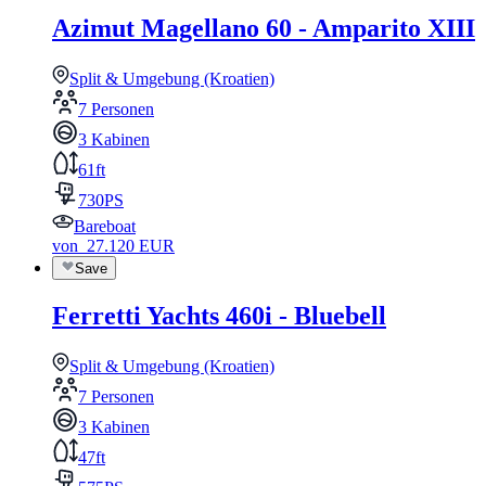
Azimut Magellano 60 - Amparito XIII
Split & Umgebung (Kroatien)
7 Personen
3 Kabinen
61ft
730PS
Bareboat
von
27.120
EUR
Save
Ferretti Yachts 460i - Bluebell
Split & Umgebung (Kroatien)
7 Personen
3 Kabinen
47ft