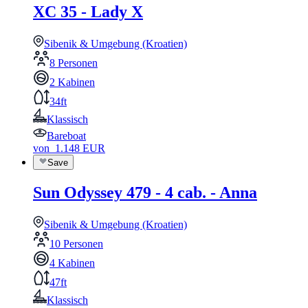
XC 35 - Lady X
Sibenik & Umgebung (Kroatien)
8 Personen
2 Kabinen
34ft
Klassisch
Bareboat
von
1.148
EUR
Save
Sun Odyssey 479 - 4 cab. - Anna
Sibenik & Umgebung (Kroatien)
10 Personen
4 Kabinen
47ft
Klassisch