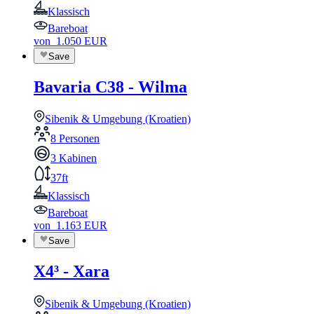
Klassisch
Bareboat
von
1.050
EUR
Save
Bavaria C38 - Wilma
Sibenik & Umgebung (Kroatien)
8 Personen
3 Kabinen
37ft
Klassisch
Bareboat
von
1.163
EUR
Save
X4³ - Xara
Sibenik & Umgebung (Kroatien)