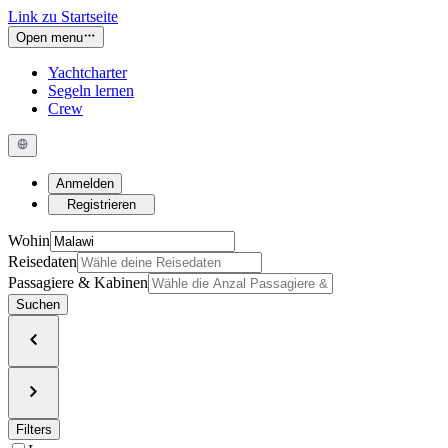
Link zu Startseite
Open menu
Yachtcharter
Segeln lernen
Crew
Anmelden
Registrieren
Wohin
Reisedaten
Passagiere & Kabinen
Suchen
Filters