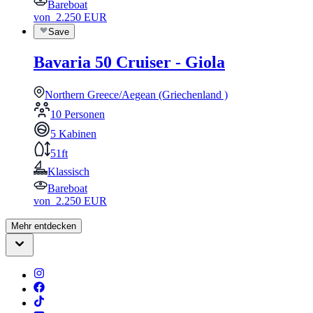
Bareboat
von
2.250
EUR
Save
Bavaria 50 Cruiser - Giola
Northern Greece/Aegean (Griechenland )
10 Personen
5 Kabinen
51ft
Klassisch
Bareboat
von
2.250
EUR
Mehr entdecken