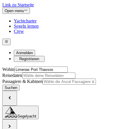
Link zu Startseite
Open menu
Yachtcharter
Segeln lernen
Crew
Anmelden
Registrieren
Wohin
Reisedaten
Passagiere & Kabinen
Suchen
Segelyacht