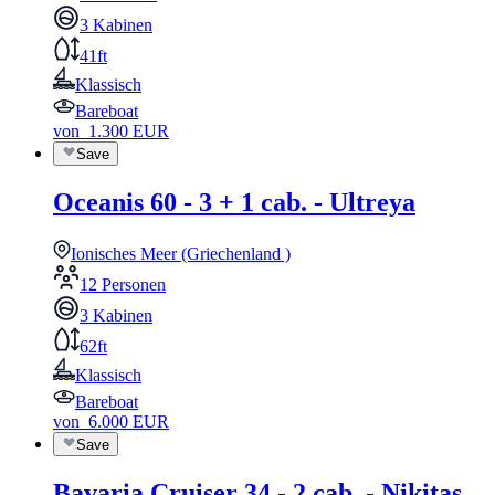
3 Kabinen
41ft
Klassisch
Bareboat
von
1.300
EUR
Save
Oceanis 60 - 3 + 1 cab. - Ultreya
Ionisches Meer (Griechenland )
12 Personen
3 Kabinen
62ft
Klassisch
Bareboat
von
6.000
EUR
Save
Bavaria Cruiser 34 - 2 cab. - Nikitas