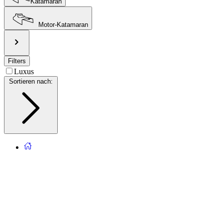
Katamaran
Motor-Katamaran
Filters
Luxus
Sortieren nach
: