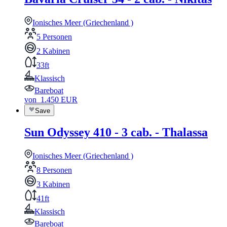
Ionisches Meer (Griechenland )
5 Personen
2 Kabinen
33ft
Klassisch
Bareboat
von
1.450
EUR
Save
Sun Odyssey 410 - 3 cab. - Thalassa
Ionisches Meer (Griechenland )
8 Personen
3 Kabinen
41ft
Klassisch
Bareboat