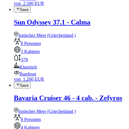
von
2.500
EUR
Save
Sun Odyssey 37.1 - Calma
Ionisches Meer (Griechenland )
8 Personen
3 Kabinen
37ft
Klassisch
Bareboat
von
1.260
EUR
Save
Bavaria Cruiser 46 - 4 cab. - Zefyros
Ionisches Meer (Griechenland )
8 Personen
4 Kabinen