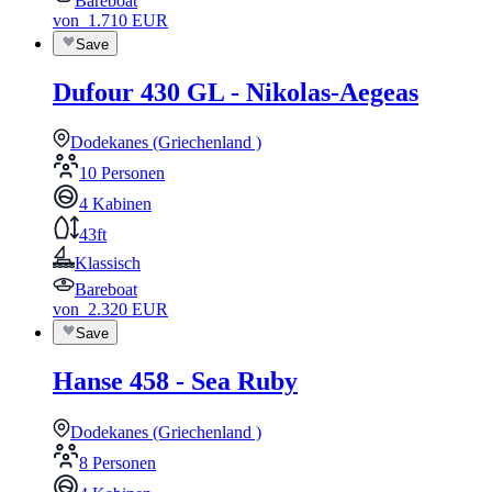
Bareboat
von
1.710
EUR
Save
Dufour 430 GL - Nikolas-Aegeas
Dodekanes (Griechenland )
10 Personen
4 Kabinen
43ft
Klassisch
Bareboat
von
2.320
EUR
Save
Hanse 458 - Sea Ruby
Dodekanes (Griechenland )
8 Personen