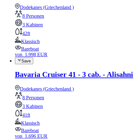
Dodekanes (Griechenland )
8 Personen
3 Kabinen
42ft
Klassisch
Bareboat
von
1.998
EUR
Save
Bavaria Cruiser 41 - 3 cab. - Alisahni
Dodekanes (Griechenland )
8 Personen
3 Kabinen
41ft
Klassisch
Bareboat
von
1.696
EUR