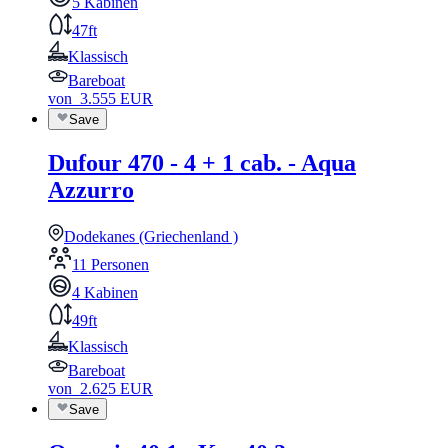
5 Kabinen
47ft
Klassisch
Bareboat
von
3.555
EUR
Save
Dufour 470 - 4 + 1 cab. - Aqua
Azzurro
Dodekanes (Griechenland )
11 Personen
4 Kabinen
49ft
Klassisch
Bareboat
von
2.625
EUR
Save