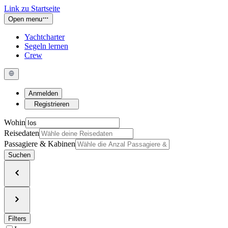
Link zu Startseite
Open menu
Yachtcharter
Segeln lernen
Crew
Anmelden
Registrieren
Wohin
Reisedaten
Passagiere & Kabinen
Suchen
Filters