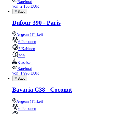
Bareboat
von
2.150
EUR
Save
Dufour 390 - Paris
Aegean (Türkei)
6 Personen
3 Kabinen
39ft
Klassisch
Bareboat
von
1.990
EUR
Save
Bavaria C38 - Coconut
Aegean (Türkei)
6 Personen