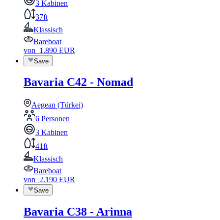
3 Kabinen
37ft
Klassisch
Bareboat
von
1.890
EUR
Save
Bavaria C42 - Nomad
Aegean (Türkei)
6 Personen
3 Kabinen
41ft
Klassisch
Bareboat
von
2.190
EUR
Save
Bavaria C38 - Arinna