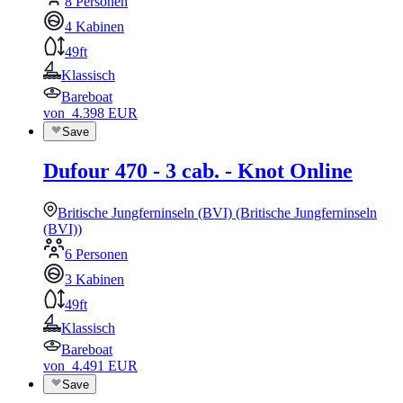
8 Personen
4 Kabinen
49ft
Klassisch
Bareboat
von
4.398
EUR
Save
Dufour 470 - 3 cab. - Knot Online
Britische Jungferninseln (BVI) (Britische Jungferninseln
(BVI))
6 Personen
3 Kabinen
49ft
Klassisch
Bareboat
von
4.491
EUR
Save