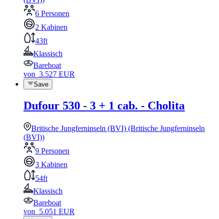
6 Personen
2 Kabinen
43ft
Klassisch
Bareboat
von
3.527
EUR
Save
Dufour 530 - 3 + 1 cab. - Cholita
Britische Jungferninseln (BVI) (Britische Jungferninseln
(BVI))
9 Personen
3 Kabinen
54ft
Klassisch
Bareboat
von
5.051
EUR