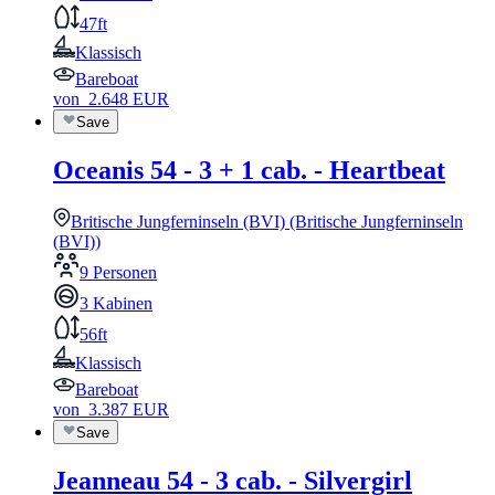
47ft
Klassisch
Bareboat
von
2.648
EUR
Save
Oceanis 54 - 3 + 1 cab. - Heartbeat
Britische Jungferninseln (BVI) (Britische Jungferninseln
(BVI))
9 Personen
3 Kabinen
56ft
Klassisch
Bareboat
von
3.387
EUR
Save
Jeanneau 54 - 3 cab. - Silvergirl