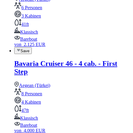
6 Personen
3 Kabinen
41ft
Klassisch
Bareboat
von
2.125
EUR
Save
Bavaria Cruiser 46 - 4 cab. - First
Step
Aegean (Türkei)
8 Personen
4 Kabinen
47ft
Klassisch
Bareboat
von
4.000
EUR