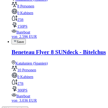
8 Personen
0 Kabinen
25ft
150PS
Bareboat
von
2.596
EUR
Save
Beneteau Flyer 8 SUNdeck - Bitelchus
Katalunien (Spanien)
10 Personen
0 Kabinen
27ft
300PS
Bareboat
von
3.036
EUR