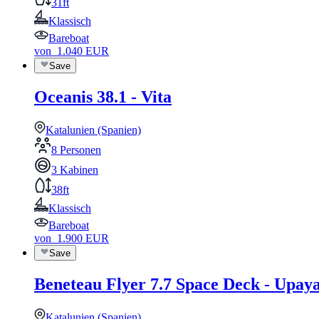
31ft
Klassisch
Bareboat
von
1.040
EUR
Save
Oceanis 38.1 - Vita
Katalunien (Spanien)
8 Personen
3 Kabinen
38ft
Klassisch
Bareboat
von
1.900
EUR
Save
Beneteau Flyer 7.7 Space Deck - Upay
Katalunien (Spanien)