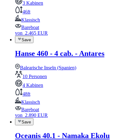
3 Kabinen
46ft
Klassisch
Bareboat
von
2.465
EUR
Save
Hanse 460 - 4 cab. - Antares
Balearische Inseln (Spanien)
10 Personen
4 Kabinen
48ft
Klassisch
Bareboat
von
2.890
EUR
Save
Oceanis 40.1 - Namaka Ekolu