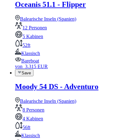
Oceanis 51.1 - Flipper
Balearische Inseln (Spanien)
12 Personen
5 Kabinen
52ft
Klassisch
Bareboat
von
3.315
EUR
Save
Moody 54 DS - Adventuro
Balearische Inseln (Spanien)
8 Personen
4 Kabinen
56ft
Klassisch