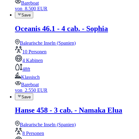
Bareboat
von
8.500
EUR
Save
Oceanis 46.1 - 4 cab. - Sophia
Balearische Inseln (Spanien)
10 Personen
4 Kabinen
48ft
Klassisch
Bareboat
von
2.550
EUR
Save
Hanse 458 - 3 cab. - Namaka Elua
Balearische Inseln (Spanien)
8 Personen