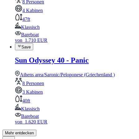
8 Personen
4 Kabinen
47ft
Klassisch
Bareboat
von
1.710
EUR
Save
Sun Odyssey 40 - Panic
Athens area/Saronic/Peloponese (Griechenland )
8 Personen
3 Kabinen
40ft
Klassisch
Bareboat
von
1.620
EUR
Mehr entdecken