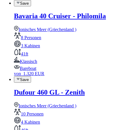
Save
Bavaria 40 Cruiser - Philomila
Ionisches Meer (Griechenland )
8 Personen
3 Kabinen
41ft
Klassisch
Bareboat
von
1.320
EUR
Save
Dufour 460 GL - Zenith
Ionisches Meer (Griechenland )
10 Personen
4 Kabinen