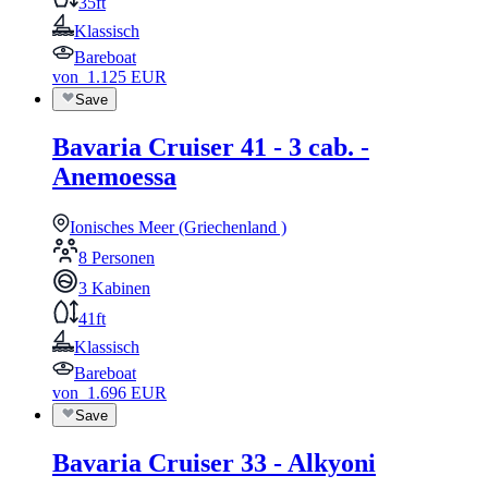
35ft
Klassisch
Bareboat
von
1.125
EUR
Save
Bavaria Cruiser 41 - 3 cab. -
Anemoessa
Ionisches Meer (Griechenland )
8 Personen
3 Kabinen
41ft
Klassisch
Bareboat
von
1.696
EUR
Save
Bavaria Cruiser 33 - Alkyoni