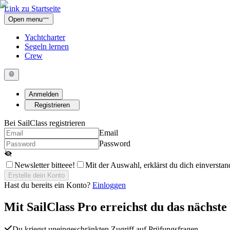
Link zu Startseite
Open menu
Yachtcharter
Segeln lernen
Crew
Anmelden
Registrieren
Bei SailClass registrieren
Email
Password
Newsletter bitteee!
Mit der Auswahl, erklärst du dich einversta
Erstelle dein Konto
Hast du bereits ein Konto?
Einloggen
Mit
SailClass Pro
erreichst du das nächste
Du kriegst uneingeschränkten Zugriff auf Prüfungsfragen