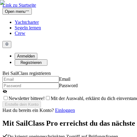
Link zu Startseite
Open menu
Yachtcharter
Segeln lernen
Crew
Anmelden
Registrieren
Bei SailClass registrieren
Email
Password
Newsletter bitteee!
Mit der Auswahl, erklärst du dich einversta
Erstelle dein Konto
Hast du bereits ein Konto?
Einloggen
Mit
SailClass Pro
erreichst du das nächste
Du kriegst uneingeschränkten Zugriff auf Prüfungsfragen