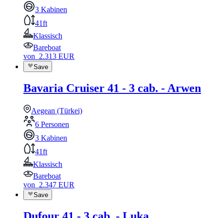
3 Kabinen
41ft
Klassisch
Bareboat
von
2.313
EUR
Save
Bavaria Cruiser 41 - 3 cab. - Arwen
Aegean (Türkei)
6 Personen
3 Kabinen
41ft
Klassisch
Bareboat
von
2.347
EUR
Save
Dufour 41 - 3 cab. - Luka