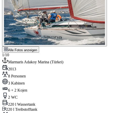
Alle Fotos anzeigen
1/10
Marmaris Adakoy Marina
(
Türkei
)
2013
8 Personen
3 Kabinen
6 + 2 Kojen
2 WC
220 l Wassertank
220 l Treibstofftank