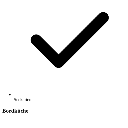
Seekarten
Bordküche