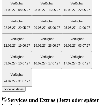
Verfügbar
Verfügbar
Verfügbar
01.05.27
-
08.05.27
08.05.27
-
15.05.27
15.05.27
-
22.05.27
Verfügbar
Verfügbar
Verfügbar
22.05.27
-
29.05.27
29.05.27
-
05.06.27
05.06.27
-
12.06.27
Verfügbar
Verfügbar
Verfügbar
12.06.27
-
19.06.27
19.06.27
-
26.06.27
26.06.27
-
03.07.27
Verfügbar
Verfügbar
Verfügbar
03.07.27
-
10.07.27
10.07.27
-
17.07.27
17.07.27
-
24.07.27
Verfügbar
24.07.27
-
31.07.27
Show all dates
Services und Extras (Jetzt oder später