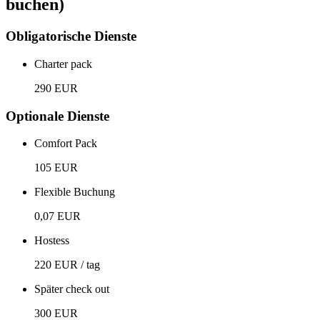
buchen)
Obligatorische Dienste
Charter pack
290 EUR
Optionale Dienste
Comfort Pack
105 EUR
Flexible Buchung
0,07 EUR
Hostess
220 EUR / tag
Später check out
300 EUR