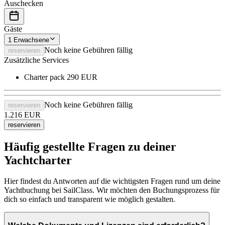
Auschecken
Gäste
1
Erwachsene
Noch keine Gebühren fällig
reservieren
Zusätzliche Services
Charter pack
290 EUR
Noch keine Gebühren fällig
reservieren
1.216
EUR
reservieren
Häufig gestellte Fragen zu deiner
Yachtcharter
Hier findest du Antworten auf die wichtigsten Fragen rund um deine
Yachtbuchung bei SailClass. Wir möchten den Buchungsprozess für
dich so einfach und transparent wie möglich gestalten.