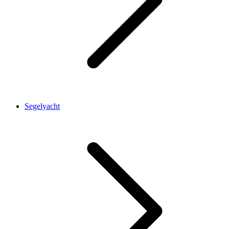
Segelyacht