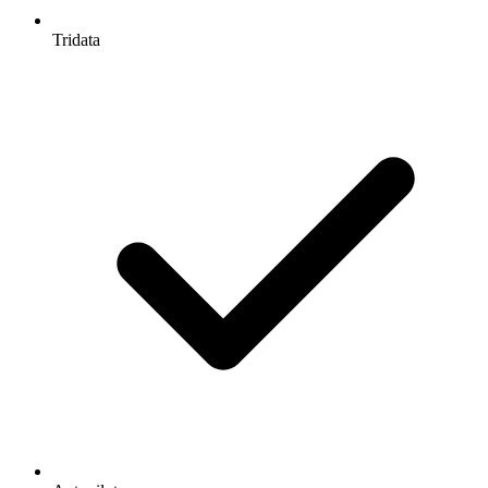
Tridata