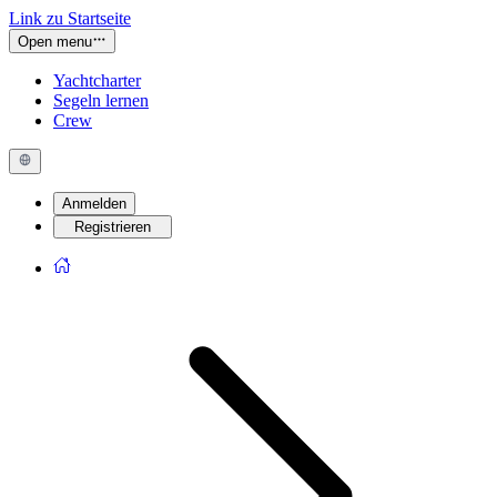
Link zu Startseite
Open menu
Yachtcharter
Segeln lernen
Crew
Anmelden
Registrieren