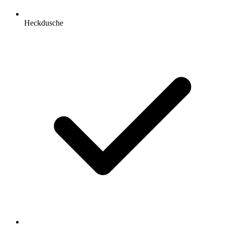
Heckdusche