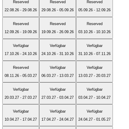
Reserved
Reserved
Reserved
22.08.26
-
29.08.26
29.08.26
-
05.09.26
05.09.26
-
12.09.26
Reserved
Reserved
Reserved
12.09.26
-
19.09.26
19.09.26
-
26.09.26
03.10.26
-
10.10.26
Verfügbar
Verfügbar
Verfügbar
17.10.26
-
24.10.26
24.10.26
-
31.10.26
31.10.26
-
07.11.26
Reserved
Verfügbar
Verfügbar
08.11.26
-
05.03.27
06.03.27
-
13.03.27
13.03.27
-
20.03.27
Verfügbar
Verfügbar
Verfügbar
20.03.27
-
27.03.27
27.03.27
-
03.04.27
03.04.27
-
10.04.27
Verfügbar
Verfügbar
Verfügbar
10.04.27
-
17.04.27
17.04.27
-
24.04.27
24.04.27
-
01.05.27