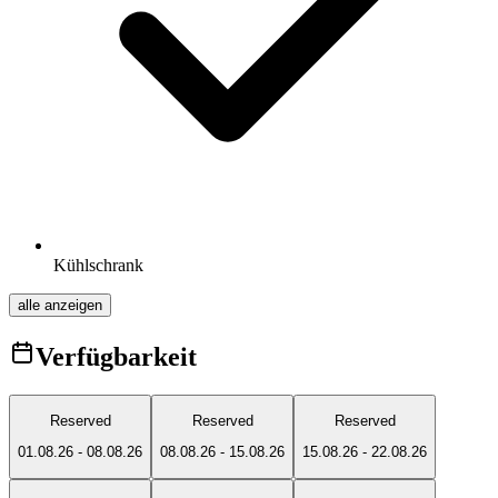
Kühlschrank
alle anzeigen
Verfügbarkeit
Reserved
Reserved
Reserved
01.08.26
-
08.08.26
08.08.26
-
15.08.26
15.08.26
-
22.08.26