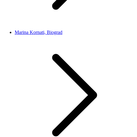
Marina Kornati, Biograd