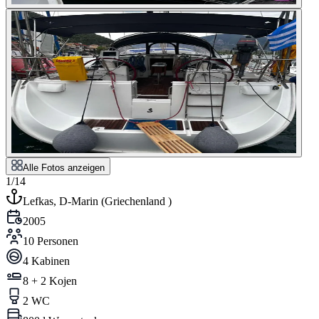
Alle Fotos anzeigen
1/14
Lefkas, D-Marin
(
Griechenland
)
2005
10 Personen
4 Kabinen
8 + 2 Kojen
2 WC