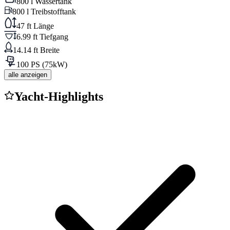
800 l Wassertank
800 l Treibstofftank
47 ft Länge
6.99 ft Tiefgang
14.14 ft Breite
100 PS (75kW)
alle anzeigen
Yacht-Highlights