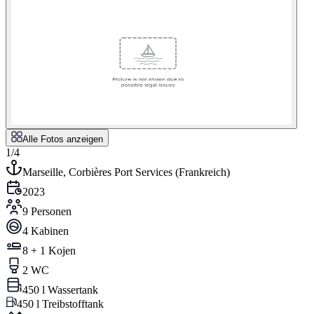
Alle Fotos anzeigen
1/4
Marseille, Corbières Port Services
(
Frankreich
)
2023
9 Personen
4 Kabinen
8 + 1 Kojen
2 WC
450 l Wassertank
450 l Treibstofftank