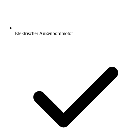
Elektrischer Außenbordmotor