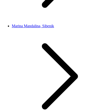
Marina Mandalina, Sibenik