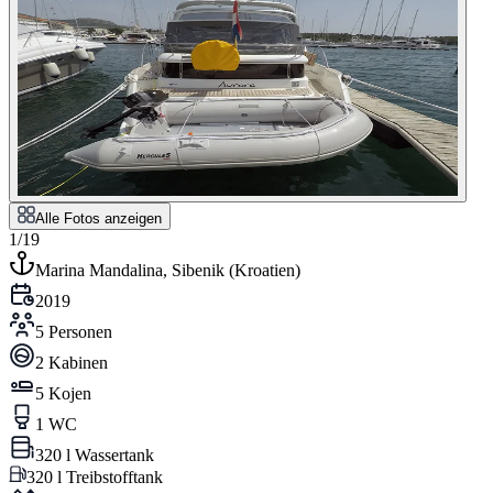
Alle Fotos anzeigen
1/19
Marina Mandalina, Sibenik
(
Kroatien
)
2019
5 Personen
2 Kabinen
5 Kojen
1 WC
320 l Wassertank
320 l Treibstofftank