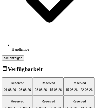
Handlampe
alle anzeigen
Verfügbarkeit
Reserved
Reserved
Reserved
01.08.26
-
08.08.26
08.08.26
-
15.08.26
15.08.26
-
22.08.26
Reserved
Reserved
Reserved