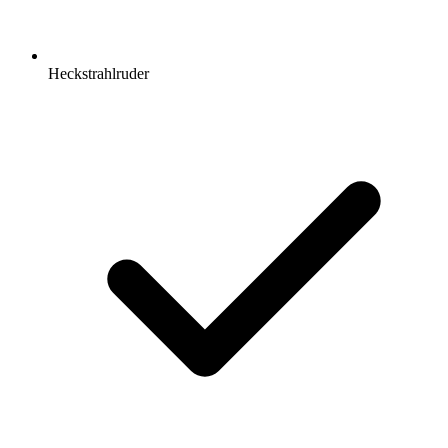
Heckstrahlruder