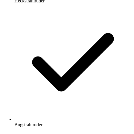
Heckstrahlruder
Bugstrahlruder