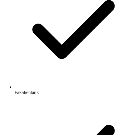
Fäkalientank