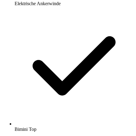
Elektrische Ankerwinde
Bimini Top