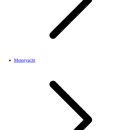
Motoryacht