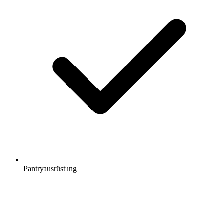
Pantryausrüstung