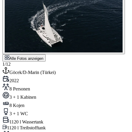
Alle Fotos anzeigen
1/12
Göcek/D-Marin
(
Türkei
)
2022
8 Personen
3 + 1 Kabinen
8 Kojen
3 + 1 WC
1120 l Wassertank
1120 l Treibstofftank