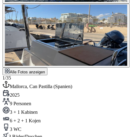
Alle Fotos anzeigen
1/35
Mallorca, Can Pastilla
(
Spanien
)
2025
9 Personen
3 + 1 Kabinen
6 + 2 + 1 Kojen
3 WC
3 Bäder/Duschen