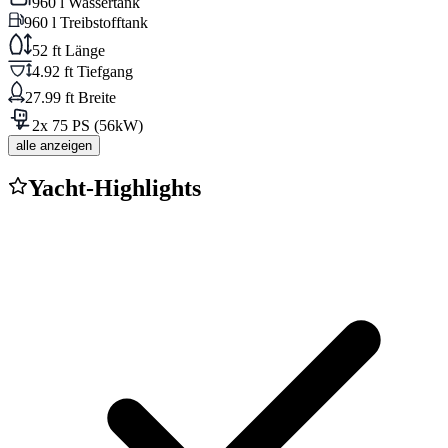
960 l Wassertank
960 l Treibstofftank
52 ft Länge
4.92 ft Tiefgang
27.99 ft Breite
2x 75 PS (56kW)
alle anzeigen
Yacht-Highlights